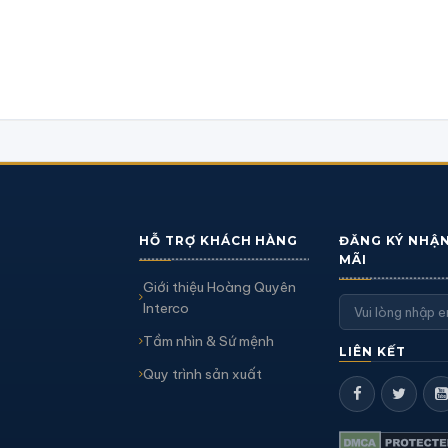
HỖ TRỢ KHÁCH HÀNG
ĐĂNG KÝ NHẬ
MÃI
Giới thiệu Hoàng Quyên
Interco
Tầm nhìn & Sứ mệnh
LIÊN KẾT
Quy trình sản xuất