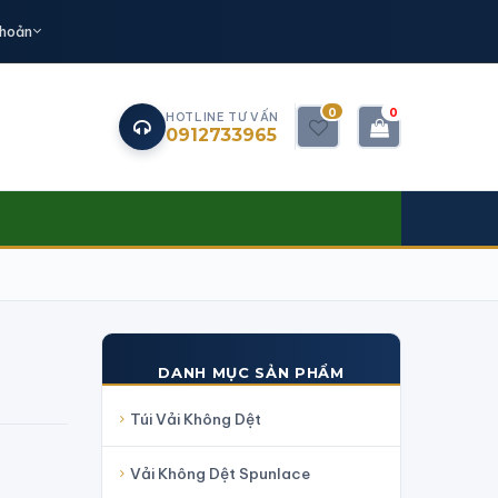
khoản
0
0
HOTLINE TƯ VẤN
0912733965
DANH MỤC SẢN PHẨM
Túi Vải Không Dệt
Vải Không Dệt Spunlace