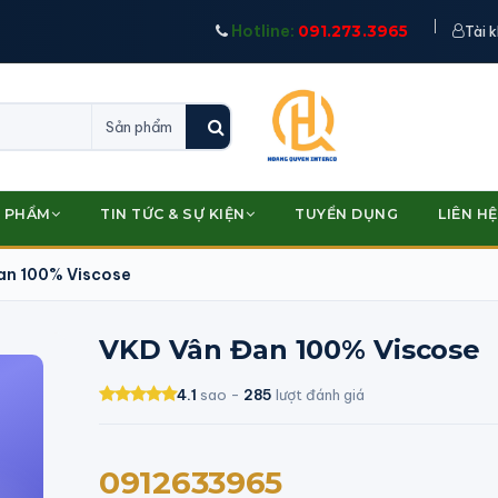
Hotline:
091.273.3965
Tài 
 PHẨM
TIN TỨC & SỰ KIỆN
TUYỂN DỤNG
LIÊN HỆ
an 100% Viscose
VKD Vân Đan 100% Viscose
4.1
sao -
285
lượt đánh giá
0912633965