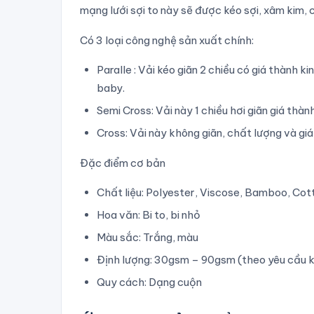
mạng lưới sợi to này sẽ được kéo sợi, xâm kim, 
Có 3 loại công nghệ sản xuất chính:
Paralle : Vải kéo giãn 2 chiều có giá thành 
baby.
Semi Cross: Vải này 1 chiều hơi giãn giá thà
Cross: Vải này không giãn, chất lượng và gi
Đặc điểm cơ bản
Chất liệu: Polyester, Viscose, Bamboo, Co
Hoa văn: Bi to, bi nhỏ
Màu sắc: Trắng, màu
Định lượng: 30gsm – 90gsm (theo yêu cầu 
Quy cách: Dạng cuộn