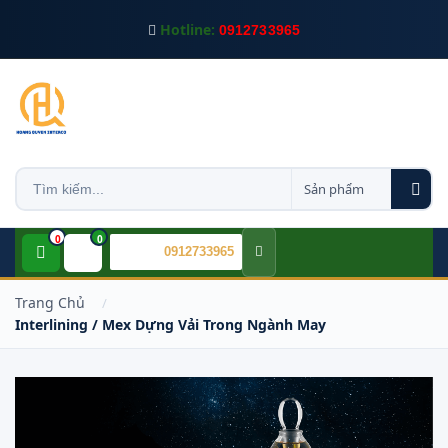
Hotline:
0912733965
0
0
CSKH:
0912733965
Trang Chủ
Interlining / Mex Dựng Vải Trong Ngành May