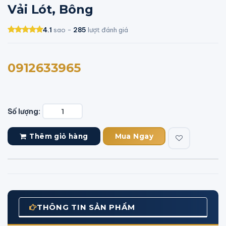
Vải Lót, Bông
4.1
sao -
285
lượt đánh giá
0912633965
Số lượng:
Thêm giỏ hàng
Mua Ngay
THÔNG TIN SẢN PHẨM