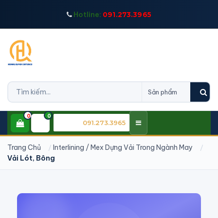
Hotline:
091.273.3965
0
0
CSKH:
091.273.3965
Trang Chủ
Interlining / Mex Dựng Vải Trong Ngành May
Vải Lót, Bông