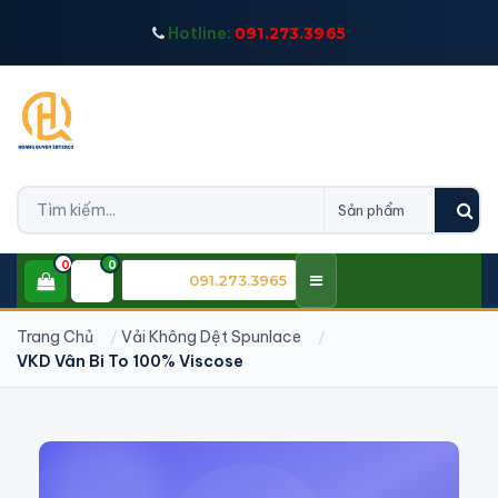
Hotline:
091.273.3965
0
0
CSKH:
091.273.3965
Trang Chủ
Vải Không Dệt Spunlace
VKD Vân Bi To 100% Viscose