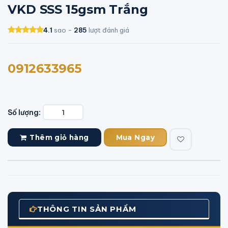
VKD SSS 15gsm Trắng
4.1
sao -
285
lượt đánh giá
0912633965
Số lượng:
Thêm giỏ hàng
Mua Ngay
THÔNG TIN SẢN PHẨM