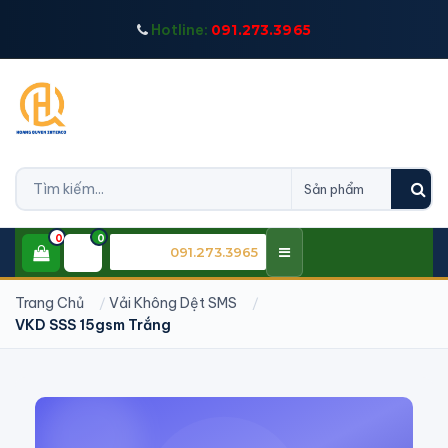
Hotline:
091.273.3965
0
0
CSKH:
091.273.3965
Trang Chủ
Vải Không Dệt SMS
VKD SSS 15gsm Trắng