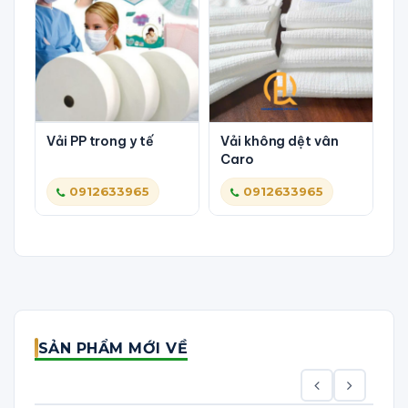
Vả
c
Vải PP trong y tế
Vải không dệt vân
Caro
0912633965
0912633965
SẢN PHẨM MỚI VỀ