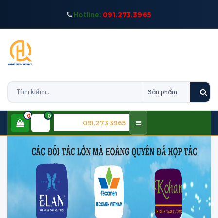
Hotline:
091.273.3965
0
0
CSKH:
091.273.3965