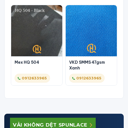
M
x
Mex HQ 504
VKD SMMS 47gsm
Xanh
0912633965
0912633965
VẢI KHÔNG DỆT SPUNLACE