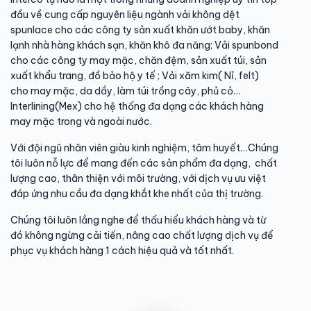
đầu về cung cấp nguyên liệu ngành vải không dệt
spunlace cho các công ty sản xuất khăn ướt baby, khăn
lạnh nhà hàng khách sạn, khăn khô đa năng; Vải spunbond
cho các công ty may mặc, chăn đệm, sản xuất túi, sản
xuất khẩu trang, đồ bảo hộ y tế ; Vải xăm kim( Nỉ, felt)
cho may mặc, da dầy, làm túi trồng cây, phủ cỏ…
Interlining(Mex) cho hệ thống đa dạng các khách hàng
may mặc trong và ngoài nước.
Với đội ngũ nhân viên giàu kinh nghiệm, tâm huyết…Chúng
tôi luôn nỗ lực để mang đến các sản phẩm đa dạng, chất
lượng cao, thân thiện với môi trường, với dịch vụ ưu việt
đáp ứng nhu cầu đa dạng khắt khe nhất của thị trường.
Chúng tôi luôn lắng nghe để thấu hiểu khách hàng và từ
đó không ngừng cải tiến, nâng cao chất lượng dịch vụ để
phục vụ khách hàng 1 cách hiệu quả và tốt nhất.